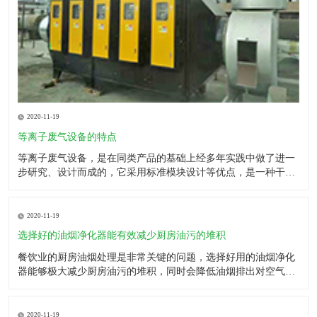
2020-11-19
等离子废气设备的特点
等离子废气设备，是在同类产品的基础上经多年实践中做了进一
步研究、设计而成的，它采用标准模块设计等优点，是一种干法
处理有机废气的净化设备。它改变了使用活性炭材料的工艺技
术，无需再生处理原料，无需专人负责，无产生二次污染，更换
及维护保养方便。 用途 等离子废气设备产品主要适用于：工业
2020-11-19
喷涂废
选择好的油烟净化器能有效减少厨房油污的堆积
餐饮业的厨房油烟处理是非常关键的问题，选择好用的油烟净化
器能够极大减少厨房油污的堆积，同时会降低油烟排出对空气的
污染。因为油烟净化器采用的是机械分离以及静电净化的原理，
这样一些颗粒较大的油污粒子能够被分离出来，形成油滴自然下
流。而另一部微小粒子则被高低压分离，然后被吸附碳化，降解
2020-11-19