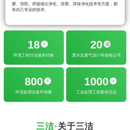
磨、切割、焊接烟尘净化、溶塑、异味净化技术等方面，都
●
有自己专业的技术。
方
18
20
+
项
环境工程行业服务经验
废水及废气设计等资格证书
800
1000
+
+
环境处理设备年销量
工业处理工程案例见证
关于三洁