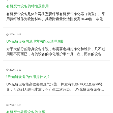
有害成分。
有机废气设备的特性及作用
有机废气设备是体外再生型炭纤维有机废气净化器（装置）。采
用炭纤维作为吸附材料、其吸附容量比活性炭高20-40倍，净化效
率为95-99%。该设备适合于有机废气和无机废气都有明显的净化
效果，该设备具有占地面积小、便于维修、 附属设备少、无二次
污染等特点。 有机废气设备主要被用来处理有机废气。这
2020-11-19
UV光解设备的清理方法以及清理周期
对于大部分的除臭设备来说，都需要定期的净化和维护，只不过
周期不同而已，有的设备的净化维护半个月一次，而有的设备则
为一年，UV光解除臭设备也不例外，它也需要定期的进化维护，
只有这样，它才会稳定高效的运行，下面就说下净化UV光解设备
的方法。 UV光解设备内部构造虽然不是特别的复杂，但是也需
2020-11-19
要专
UV光解设备的作用是什么？
UV光解设备能高效去除废气污染、挥发有机物(VOC)及各种恶
臭，可达到无害化排放，不产生二次污染。 UV光解设备设备适
用范围： 食品加工厂、肉类加工厂、屠宰场、家禽饲料厂、造纸
厂、污水处理厂、垃圾转运站、粪便处理、炼油厂、橡胶厂、皮
革厂、印刷厂、化工厂、中西药厂、金属制造、塑料再生厂、
2020-11-19
有机废气处理设备的介绍