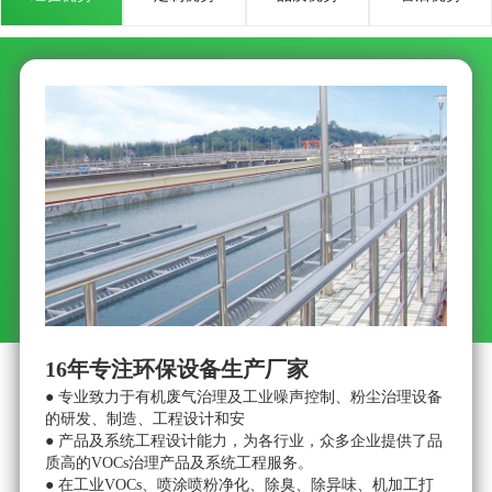
16年专注环保设备生产厂家
● 专业致力于有机废气治理及工业噪声控制、粉尘治理设备
●
的研发、制造、工程设计和安
工
● 产品及系统工程设计能力，为各行业，众多企业提供了品
系
质高的VOCs治理产品及系统工程服务。
●
● 在工业VOCs、喷涂喷粉净化、除臭、除异味、机加工打
离