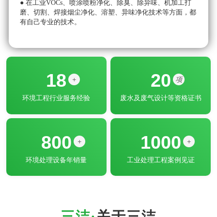
磨、切割、焊接烟尘净化、溶塑、异味净化技术等方面，都
●
有自己专业的技术。
方
18
20
+
项
环境工程行业服务经验
废水及废气设计等资格证书
800
1000
+
+
环境处理设备年销量
工业处理工程案例见证
关于三洁