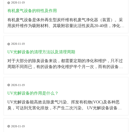
有害成分。
有机废气设备的特性及作用
有机废气设备是体外再生型炭纤维有机废气净化器（装置）。采
用炭纤维作为吸附材料、其吸附容量比活性炭高20-40倍，净化效
率为95-99%。该设备适合于有机废气和无机废气都有明显的净化
效果，该设备具有占地面积小、便于维修、 附属设备少、无二次
污染等特点。 有机废气设备主要被用来处理有机废气。这
2020-11-19
UV光解设备的清理方法以及清理周期
对于大部分的除臭设备来说，都需要定期的净化和维护，只不过
周期不同而已，有的设备的净化维护半个月一次，而有的设备则
为一年，UV光解除臭设备也不例外，它也需要定期的进化维护，
只有这样，它才会稳定高效的运行，下面就说下净化UV光解设备
的方法。 UV光解设备内部构造虽然不是特别的复杂，但是也需
2020-11-19
要专
UV光解设备的作用是什么？
UV光解设备能高效去除废气污染、挥发有机物(VOC)及各种恶
臭，可达到无害化排放，不产生二次污染。 UV光解设备设备适
用范围： 食品加工厂、肉类加工厂、屠宰场、家禽饲料厂、造纸
厂、污水处理厂、垃圾转运站、粪便处理、炼油厂、橡胶厂、皮
革厂、印刷厂、化工厂、中西药厂、金属制造、塑料再生厂、
2020-11-19
有机废气处理设备的介绍