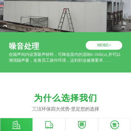
噪音处理
MORE+
在隔声间内设置吸声材料，可降低室内的混响6-10db(a),并可以
增强隔声量，改善员工操作环境，达到职业健康要求.......
为什么选择我们
三洁环保四大优势·坚定您的选择




经验优势
定制优势
品质优势
售后优势