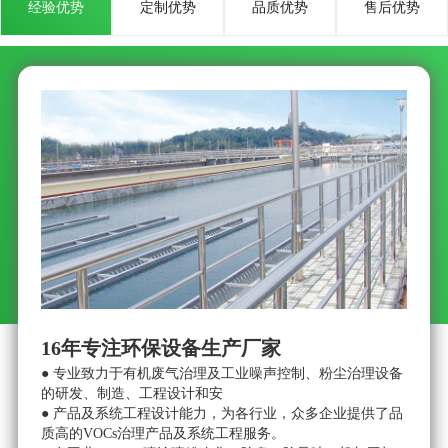
16年专注环保设备生产厂家
● 专业致力于有机废气治理及工业噪声控制、粉尘治理设备
●
的研发、制造、工程设计和安
工
● 产品及系统工程设计能力，为各行业，众多企业提供了品
系
质高的VOCs治理产品及系统工程服务。
●
● 在工业VOCs、喷涂喷粉净化、除臭、除异味、机加工打
离