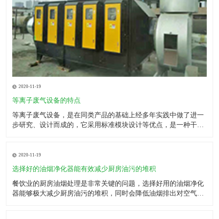
2020-11-19
等离子废气设备的特点
等离子废气设备，是在同类产品的基础上经多年实践中做了进一
步研究、设计而成的，它采用标准模块设计等优点，是一种干法
处理有机废气的净化设备。它改变了使用活性炭材料的工艺技
术，无需再生处理原料，无需专人负责，无产生二次污染，更换
及维护保养方便。 用途 等离子废气设备产品主要适用于：工业
2020-11-19
喷涂废
选择好的油烟净化器能有效减少厨房油污的堆积
餐饮业的厨房油烟处理是非常关键的问题，选择好用的油烟净化
器能够极大减少厨房油污的堆积，同时会降低油烟排出对空气的
污染。因为油烟净化器采用的是机械分离以及静电净化的原理，
这样一些颗粒较大的油污粒子能够被分离出来，形成油滴自然下
流。而另一部微小粒子则被高低压分离，然后被吸附碳化，降解
2020-11-19